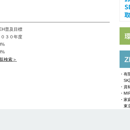
EH普及目標
２０３０年度
0%
0%
覧検索＞
・有
SK
・資
・MI
・家
東京