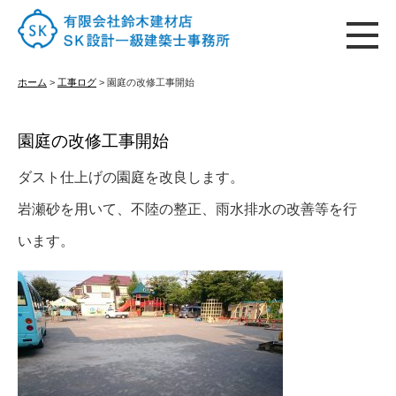
ホーム
ホーム
>
工事ログ
>
園庭の改修工事開始
園庭の改修工事開始
はじめての方へ
ダスト仕上げの園庭を改良します。
岩瀬砂を用いて、不陸の整正、雨水排水の改善等を行
施工実績
います。
古材販売
会社概要