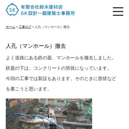
ホーム
ホーム
>
工事ログ
>
人孔（マンホール）撤去
人孔（マンホール）撤去
はじめての方へ
よく道路にある鉄の蓋、マンホールを撤去しました。
鉄蓋の下は、コンクリートの筒状になっています。
施工実績
今回の工事では新設もあります。そのときに形状など
を書こうと思います。
古材販売
会社概要