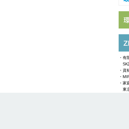
・有
SK
・資
・MI
・家
東京