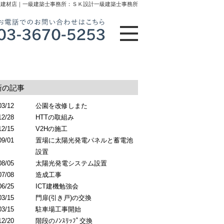
木建材店｜一級建築士事務所：ＳＫ設計一級建築士事務所
新の記事
03/12
公園を改修しまた
12/28
HTTの取組み
12/15
V2Hの施工
09/01
置場に太陽光発電パネルと蓄電池
設置
08/05
太陽光発電システム設置
07/08
造成工事
06/25
ICT建機勉強会
03/15
門扉(引き戸)の交換
03/15
駐車場工事開始
12/20
階段のﾉﾝｽﾘｯﾌﾟ交換