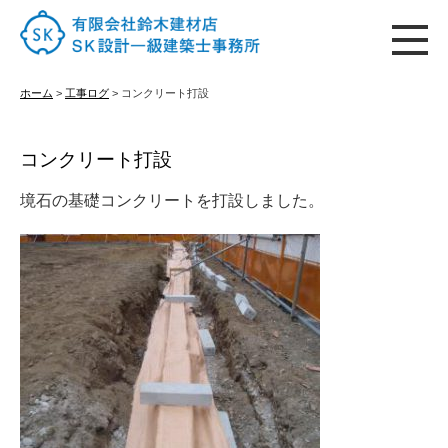
ホーム
ホーム
>
工事ログ
>
コンクリート打設
コンクリート打設
はじめての方へ
境石の基礎コンクリートを打設しました。
施工実績
古材販売
会社概要