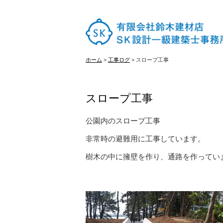
ホーム
ホーム
>
工事ログ
>
スロープ工事
はじめての方へ
スロープ工事
施工実績
公園内のスロープ工事
非常時の避難用に工事しています。
樹木の中に擁壁を作り、通路を作ってい
古材販売
会社概要