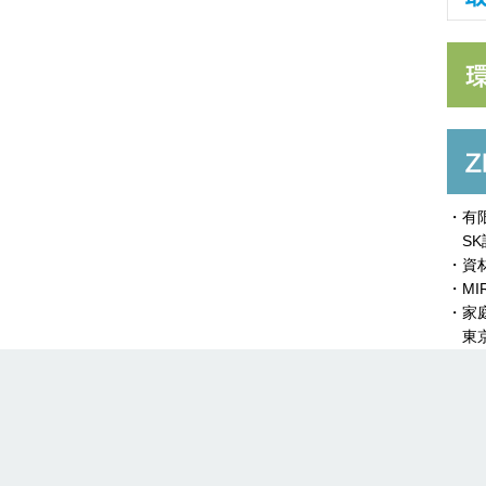
・有
SK
・資
・MI
・家
東京