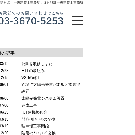
木建材店｜一級建築士事務所：ＳＫ設計一級建築士事務所
新の記事
03/12
公園を改修しまた
12/28
HTTの取組み
12/15
V2Hの施工
09/01
置場に太陽光発電パネルと蓄電池
設置
08/05
太陽光発電システム設置
07/08
造成工事
06/25
ICT建機勉強会
03/15
門扉(引き戸)の交換
03/15
駐車場工事開始
12/20
階段のﾉﾝｽﾘｯﾌﾟ交換