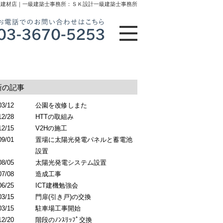
木建材店｜一級建築士事務所：ＳＫ設計一級建築士事務所
新の記事
03/12
公園を改修しまた
12/28
HTTの取組み
12/15
V2Hの施工
09/01
置場に太陽光発電パネルと蓄電池
設置
08/05
太陽光発電システム設置
07/08
造成工事
06/25
ICT建機勉強会
03/15
門扉(引き戸)の交換
03/15
駐車場工事開始
12/20
階段のﾉﾝｽﾘｯﾌﾟ交換