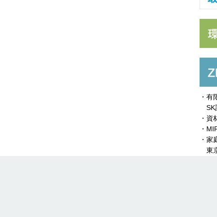
・有
SK
・資
・MI
・家
東京