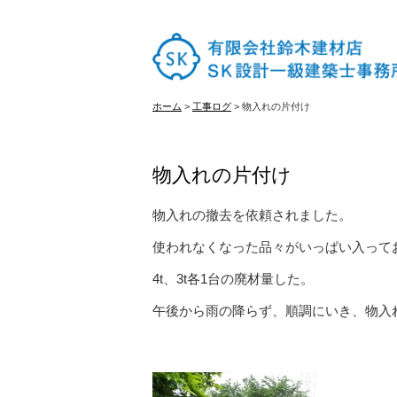
ホーム
ホーム
>
工事ログ
>
物入れの片付け
はじめての方へ
物入れの片付け
施工実績
物入れの撤去を依頼されました。
使われなくなった品々がいっぱい入って
4t、3t各1台の廃材量した。
古材販売
午後から雨の降らず、順調にいき、物入
会社概要